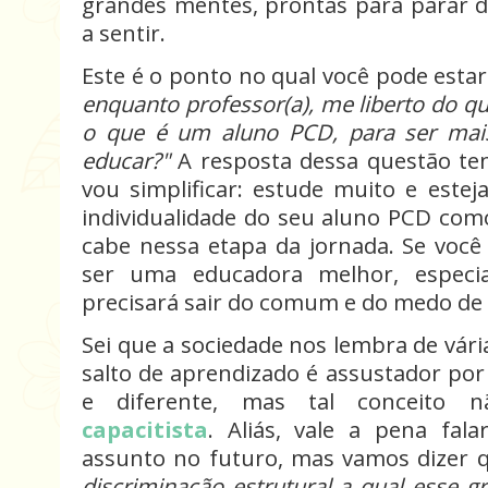
grandes mentes, prontas para parar 
a sentir.
Este é o ponto no qual você pode esta
enquanto professor(a), me liberto do q
o que é um aluno PCD, para ser mai
educar?"
A resposta dessa questão te
vou simplificar: estude muito e estej
individualidade do seu aluno PCD com
cabe nessa etapa da jornada. Se voc
ser uma educadora melhor, especi
precisará sair do comum e do medo de f
Sei que a sociedade nos lembra de vár
salto de aprendizado é assustador por
e diferente, mas tal conceito 
capacitista
.
Aliás, vale a pena fal
assunto no futuro, mas vamos dizer 
discriminação estrutural a qual esse g