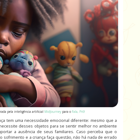
da pela inteligência artificial
MidJourney
para o
Fala, Prô!
ça tem uma necessidade emocional diferente: mesmo que a
necessite desses objetos para se sentir melhor no ambiente
uportar a ausência de seus familiares. Caso perceba que o
o sofrimento e a criança faça questão, não há nada de errado