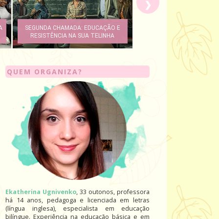
❯
COMO CONSTRUIR UM ESPAÇO
ACOLHEDOR
QUEM ORGANIZA?
Ekatherina Ugnivenko
, 33 outonos, professora
há 14 anos, pedagoga e licenciada em letras
(língua inglesa), especialista em educação
bilíngue. Experiência na educação básica e em