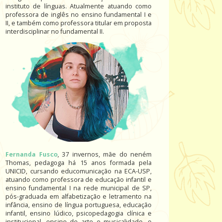
instituto de línguas. Atualmente atuando como
professora de inglês no ensino fundamental I e
II, e também como professora titular em proposta
interdisciplinar no fundamental II.
Fernanda Fusco
, 37 invernos, mãe do neném
Thomas, pedagoga há 15 anos formada pela
UNICID, cursando educomunicação na ECA-USP,
atuando como professora de educação infantil e
ensino fundamental I na rede municipal de SP,
pós-graduada em alfabetização e letramento na
infância, ensino de língua portuguesa, educação
infantil, ensino lúdico, psicopedagogia clínica e
institucional, ensino de arte e musicalidade, e