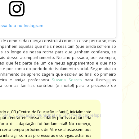
essa foto no Instagram
 de como cada criança construirá conosco esse percurso, mas
ompanhem aquelas que mais necessitam (que ainda sofrem ao
as ao longo de nossa rotina para que ganhem confiança, se
mais desse acompanhamento. No ano passado, por exemplo,
eses que fez parte de um de meus agrupamentos e que não
te por conta do período de isolamento social. Segue abaixo
nhamento de aprendizagem que escrevi ao final do primeiro
eira e amiga professora
Suzana Soares
para ilustrar as
a com as famílias contribui (e muito!) para o processo de
o o CEI (Centro de Educação Infantil), inicialmente
r SME - Educação Municipal de SP (@educaprefsp)
 para entrar em nossa unidade: por isso a parceria
íodo de adaptação foi fundamental! No começo,
 certo tempo próximos de M. e se afastassem aos
ra interagir com as professoras e colegas: achamos