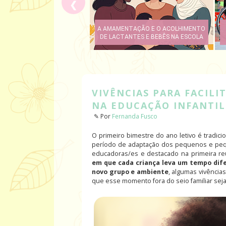
❮
ENTREVISTA: LUCIANA CONCEIÇÃO E
AS MINI HISTÓRIAS
VIVÊNCIAS PARA FACILI
NA EDUCAÇÃO INFANTIL
✎ Por
Fernanda Fusco
O primeiro bimestre do ano letivo é tradic
período de adaptação dos pequenos e peq
educadoras/es e destacado na primeira re
em que cada criança leva um tempo difer
novo grupo e ambiente
, algumas vivência
que esse momento fora do seio familiar seja 