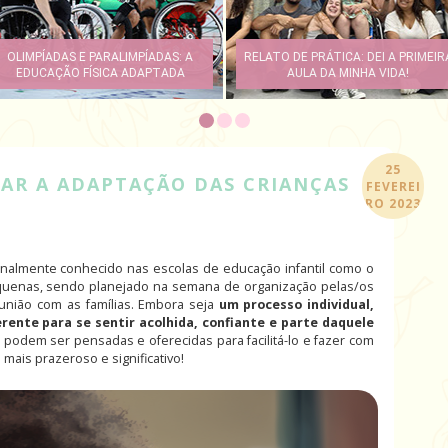
INCLUIR X ACOLHER: O QUE A
VIVÊNCIAS PARA FACILITAR A
SOCIEDADE TEM A VER COM ISSO?
ADAPTAÇÃO DAS CRIANÇAS
25
TAR A ADAPTAÇÃO DAS CRIANÇAS
FEVEREI
RO 2023
ionalmente conhecido nas escolas de educação infantil como o
uenas, sendo planejado na semana de organização pelas/os
união com as famílias. Embora seja
um processo individual,
ente para se sentir acolhida, confiante e parte daquele
s podem ser pensadas e oferecidas para facilitá-lo e fazer com
mais prazeroso e significativo!