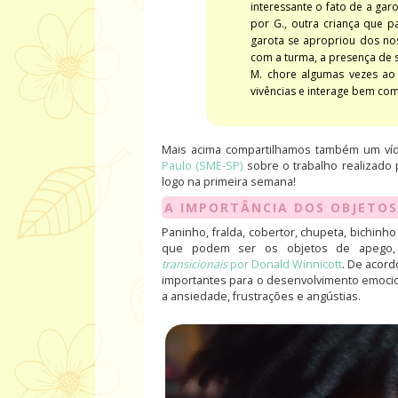
interessante o fato de a gar
por G., outra criança que 
garota se apropriou dos nos
com a turma, a presença de 
M. chore algumas vezes ao
vivências e interage bem com
Mais acima compartilhamos também um ví
Paulo (SME-SP)
sobre o trabalho realizado
logo na primeira semana!
A IMPORTÂNCIA DOS OBJETOS
Paninho, fralda, cobertor, chupeta, bichinh
que podem ser os
objetos de apego
transicionais
por Donald Winnicott
. De acord
importantes para o desenvolvimento emocion
a ansiedade, frustrações e angústias.