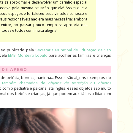
ota se aproximar e desenvolver um carinho especial
passava pela mesma situação que ela! Assim que a
sos espaços e fortaleceu seus vínculos conosco e
seus responsáveis não era mais necessária: embora
 entrar, ao passar pouco tempo se apropria das
 todas e todos com muita alegria!
deo publicado pela
Secretaria Municipal de Educação de São
 pela
EMEI Monteiro Lobato
para acolher as famílias e crianças
 DE APEGO
o de pelúcia, boneca, naninha... Esses são alguns exemplos do
,
também chamados de
objetos de transição
ou
objetos
o com o pediatra e psicanalista inglês, esses objetos são muito
al dos bebês e crianças, já que podem auxiliá-los a lidar com