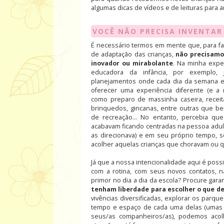
algumas dicas de vídeos e de leituras para
VOCÊ NÃO PRECISA INVENTAR
É necessário termos em mente que, para fac
de adaptação das crianças,
não precisamo
inovador ou mirabolante
. Na minha expe
educadora da infância, por exemplo, j
planejamentos onde cada dia da semana 
oferecer uma experiência diferente (e a n
como preparo de massinha caseira, receit
brinquedos, gincanas, entre outras que be
de recreação... No entanto, percebia que
acabavam ficando centradas na pessoa adul
as direcionava) e em seu próprio tempo, se
acolher aquelas crianças que choravam ou 
Já que a nossa intencionalidade aqui é possi
com a rotina, com seus novos contatos, 
primor no dia a dia da escola? Procure gar
tenham liberdade para escolher o que d
vivências diversificadas, explorar os parq
tempo e espaço de cada uma delas (umas vã
seus/as companheiros/as), podemos aco