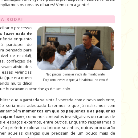
 ampliarmos os nossos olhares! Vem com a gente!
 A RODA!
ilitar o processo
s fazer nada de
riência enquanto
á participei de
era pensado para
ível de escola!),
as, confecção de
iravam atividades
 essas vivências
Não precisa planejar nada de mirabolante:
ta (que era quem
Faça com leveza o que já é habitual na escola!
ndo muito difícil
que buscavam o aconchego de um colo.
bilitar que a garotada se sinta à vontade com o novo ambiente,
não seria mais adequado fazermos o que já realizamos com
antir também
momentos em que os pequenos e as pequenas
esejam fazer
, como nos contextos investigativos ou cantos de
ues e espaços externos, entre outros. Enquanto respeitamos o
o preferir explorar ou brincar sozinhas, outras procurarão
lher aquelas crianças que precisam de um pouco mais de