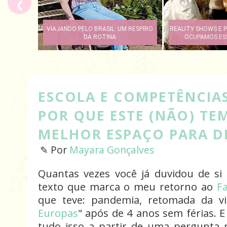
❮
VIAJANDO PELO BRASIL: UM RESPIRO
REALITY SHOWS E P
DA ROTINA
OCUPAMOS ESS
ESCOLA E COMPETÊNCIAS
POR QUE ESTE (NÃO) TE
MELHOR ESPAÇO PARA D
✎ Por
Mayara Gonçalves
Quantas vezes você já duvidou de s
texto que marca o meu retorno ao
Fa
que teve: pandemia, retomada da v
Europas
" após de 4 anos sem férias. 
tudo isso a partir de uma pergunta r